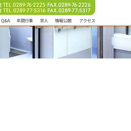
Q&A
年間行事
求人
情報公開
アクセス
業
B型
援事業所
援事業
援事業