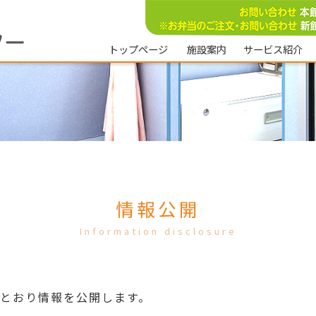
トップページ
施設案内
サービス紹介
法人理念
生活介護事
運営方針
就労継続支援
施設長挨拶
特定相談支
沿革
日中一時支
施設写真
就労定着支
情報公開
Information disclosure
とおり情報を公開します。