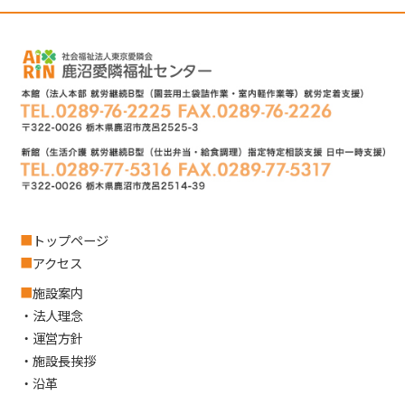
■
トップページ
■
アクセス
■
施設案内
・
法人理念
・
運営方針
・
施設長挨拶
・
沿革